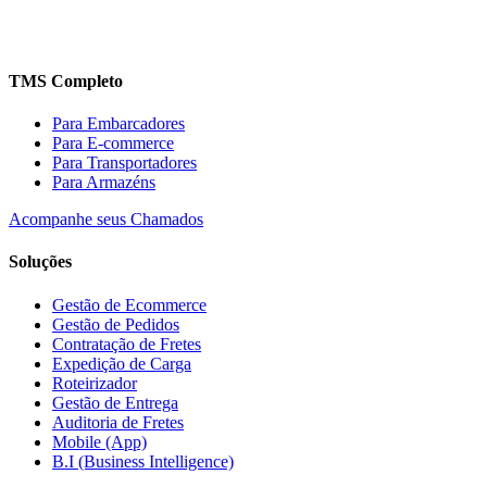
11 4836-5817
41 4062-5817
TMS Completo
Para Embarcadores
Para E-commerce
Para Transportadores
Para Armazéns
Acompanhe seus Chamados
Soluções
Gestão de Ecommerce
Gestão de Pedidos
Contratação de Fretes
Expedição de Carga
Roteirizador
Gestão de Entrega
Auditoria de Fretes
Mobile (App)
B.I (Business Intelligence)