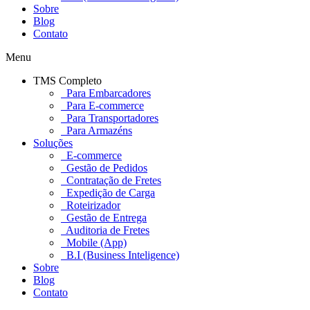
Sobre
Blog
Contato
Menu
TMS Completo
Para Embarcadores
Para E-commerce
Para Transportadores
Para Armazéns
Soluções
E-commerce
Gestão de Pedidos
Contratação de Fretes
Expedição de Carga
Roteirizador
Gestão de Entrega
Auditoria de Fretes
Mobile (App)
B.I (Business Inteligence)
Sobre
Blog
Contato